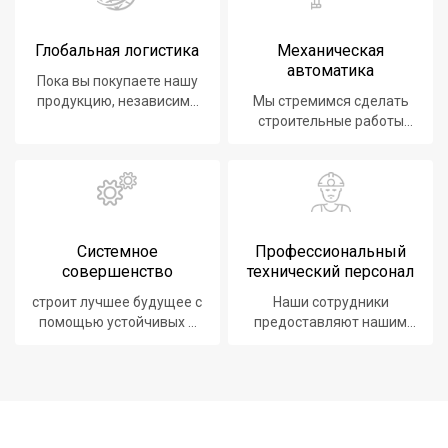
Глобальная логистика
Механическая
автоматика
Пока вы покупаете нашу
продукцию, независимо
Мы стремимся сделать
от того, где вы
строительные работы
находитесь, мы
проще, быстрее и
предоставим вам лучший
безопаснее
логистический сервис.
Системное
Профессиональный
совершенство
технический персонал
строит лучшее будущее с
Наши сотрудники
помощью устойчивых и
предоставляют нашим
инновационных решений.
клиентам передовые
продукты, системы,
программное
обеспечение и услуги.