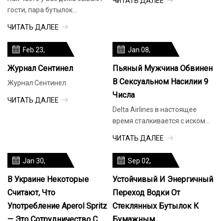
ЧИТАТЬ ДАЛЕЕ
кувшины
гости, пара бутылок
спиртного, один или два
ЧИТАТЬ ДАЛЕЕ
простых миксера, и вы не
знаете, что приготовит
Feb 23,
Jan 08,
2024
2024
Журнал Сентинел
Пьяный Мужчина Обвинен
В Сексуальном Насилии 9
Журнал Сентинел
Числа
ЧИТАТЬ ДАЛЕЕ
Delta Airlines в настоящее
время сталкивается с иском
на 2 миллиона долларов
ЧИТАТЬ ДАЛЕЕ
после того, как пьяный
мужчина был обвинен
Jan 30,
Sep 02,
2024
2023
В Украине Некоторые
Устойчивый И Энергичный
Считают, Что
Переход Водки От
Употребление Aperol Spritz
Стеклянных Бутылок К
— Это Сотрудничество С
Бумажным