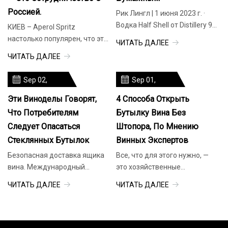
Россией.
Рик Лингл | 1 июня 2023 г. ·
Водка Half Shell от Distillery 98
КИЕВ – Aperol Spritz
отражает сильную страсть
настолько популярен, что этот
ЧИТАТЬ ДАЛЕЕ
руководителей
коктейль практически
ЧИТАТЬ ДАЛЕЕ
микродистилляционного
является синонимом лета в
завода к устойчивому
Европе, где ценители
Sep 02,
Sep 01,
развитию. Эко-история
толпятся во внутренних
2023
2023
бренда начинается с
двориках и вокруг баров,
Эти Виноделы Говорят,
4 Способа Открыть
чтобы выпить игристый
Что Потребителям
Бутылку Вина Без
апельсиновый напиток.
Следует Опасаться
Штопора, По Мнению
Стеклянных Бутылок
Винных Экспертов
Безопасная доставка ящика
Все, что для этого нужно, —
вина. Международный
это хозяйственные
праздник Пино Нуар —
инструменты и смазка для
ЧИТАТЬ ДАЛЕЕ
ЧИТАТЬ ДАЛЕЕ
ожидаемое ежегодное
локтей! Диллон Эванс
мероприятие. Каждое лето он
полюбил кулинарию в очень
привлекает производителей
молодом возрасте. Он помнит
Пино Нуар со всего мира в
новый опыт приготовления в