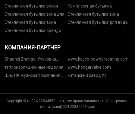
Стеклянная бутылка виски
Комплексная бутылка
Стеклянная бутылка вина для
Стеклянная бутылка вина
водки
Стеклянная бутылка вина
Стеклянная бутылка для воды
Стеклянная бутылка бренди
КОМПАНИЯ-ПАРТНЕР
Shaanxi Zhongqi Упаковка
www.keyco-powdercoating.com
Пластик Co., Ltd.
теплоизоляционные изделия
www.hongarvalve.com
Шицзячжуанская компания
китайский завод по
Zhengrong Pump Co., Ltd.
производству оборудования
для пиролиза пластика
Copyright © ru.024-22834559.com, все права защищены. Электронная
почта:
joan@024-22834559.com