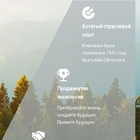
Богатый отраслевой
опыт
Компания была
основана в 1941 году
братьями Ойгеном и
Мартином Хилти.
Продвинутая
технология
Преобразуйте жизнь,
создайте будущее.
Примите будущее