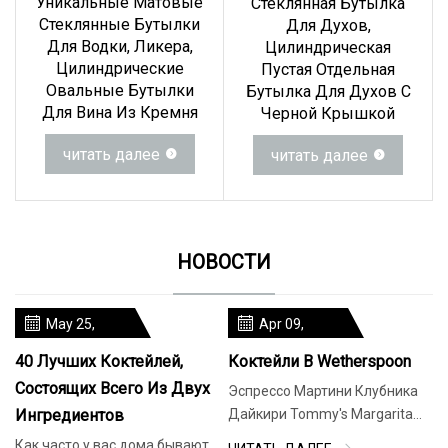
Уникальные Матовые
Стеклянная Бутылка
Стеклянные Бутылки
Для Духов,
Для Водки, Ликера,
Цилиндрическая
Цилиндрические
Пустая Отдельная
Овальные Бутылки
Бутылка Для Духов С
Для Вина Из Кремня
Черной Крышкой
читать далее
читать далее
НОВОСТИ
May 25,
Apr 09,
2024
2024
40 Лучших Коктейлей,
Коктейли В Wetherspoon
Состоящих Всего Из Двух
Эспрессо Мартини Клубника
Ингредиентов
Дайкири Tommy's Margarita
Spritz Коктейли Коктейльные
Как часто у вас дома бывают